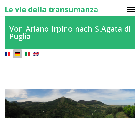
Le vie della transumanza
Von Ariano Irpino nach S.Agata di
Puglia
Sprache auswählen