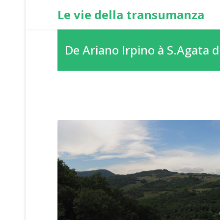
Le vie della transumanza
De Ariano Irpino à S.Agata d