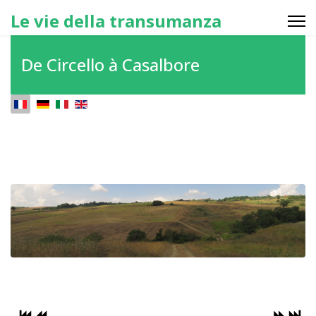
Le vie della transumanza
De Circello à Casalbore
Sélectionnez votre langue