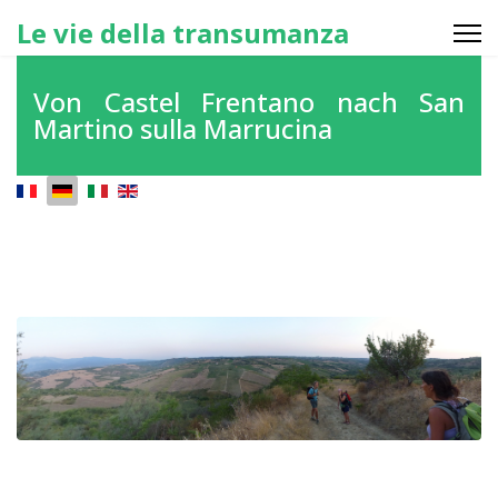
Le vie della transumanza
Von Castel Frentano nach San
Martino sulla Marrucina
Sprache auswählen