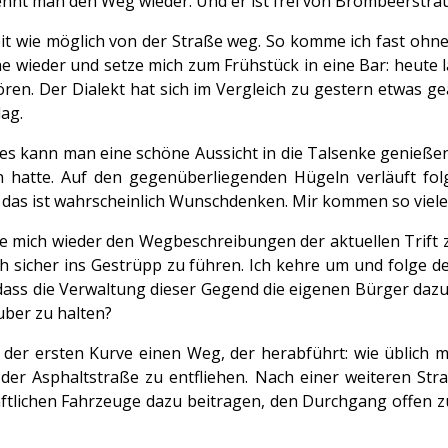
rkennt man den Weg wieder. Und er ist frei von Brombeersträ
eit wie möglich von der Straße weg. So komme ich fast ohn
e wieder und setze mich zum Frühstück in eine Bar: heute las
ren. Der Dialekt hat sich im Vergleich zu gestern etwas ge
ag.
s kann man eine schöne Aussicht in die Talsenke genießen.
atte. Auf den gegenüberliegenden Hügeln verläuft folgl
 das ist wahrscheinlich Wunschdenken. Mir kommen so viel
de mich wieder den Wegbeschreibungen der aktuellen Trift z
ich sicher ins Gestrüpp zu führen. Ich kehre um und folge d
 dass die Verwaltung dieser Gegend die eigenen Bürger dazu 
uber zu halten?
 der ersten Kurve einen Weg, der herabführt: wie üblich
der Asphaltstraße zu entfliehen. Nach einer weiteren Str
ftlichen Fahrzeuge dazu beitragen, den Durchgang offen zu