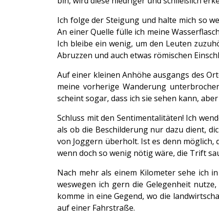
bin, wird diese niedriger und schließlich e
Ich folge der Steigung und halte mich so w
An einer Quelle fülle ich meine Wasserflasch
Ich bleibe ein wenig, um den Leuten zuzuhö
Abruzzen und auch etwas römischen Einschl
Auf einer kleinen Anhöhe ausgangs des Orte
meine vorherige Wanderung unterbrochen h
scheint sogar, dass ich sie
sehen kann, aber
Schluss mit den Sentimentalitäten! Ich wen
als ob die Beschilderung nur dazu dient, d
von Joggern überholt. Ist es denn möglich,
wenn doch so wenig nötig wäre, die Trift sa
Nach mehr als einem Kilometer sehe ich in
weswegen ich gern die Gelegenheit nutze, 
komme in eine Gegend, wo die landwirtscha
auf einer Fahrstraße.