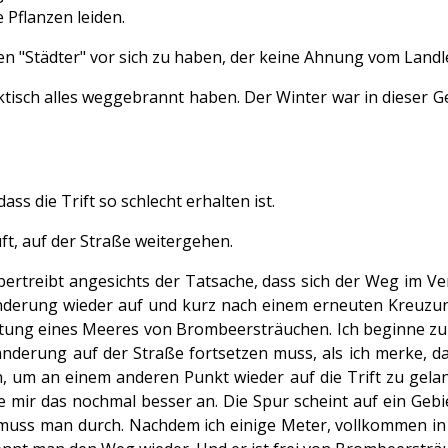
e Pflanzen leiden.
inen "Städter" vor sich zu haben, der keine Ahnung vom Landl
raktisch alles weggebrannt haben. Der Winter war in dieser 
ass die Trift so schlecht erhalten ist.
uft, auf der Straße weitergehen.
bertreibt angesichts der Tatsache, dass sich der Weg im Ve
derung wieder auf und kurz nach einem erneuten Kreuzung
ichtung eines Meeres von Brombeersträuchen. Ich beginne zu
Wanderung auf der Straße fortsetzen muss, als ich merke, d
 um an einem anderen Punkt wieder auf die Trift zu gelang
haue mir das nochmal besser an. Die Spur scheint auf ein Ge
da muss man durch. Nachdem ich einige Meter, vollkommen i