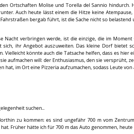
en Ortschaften Molise und Torella del Sannio hindurch. Hi
nter. Auch heute lässt einem die Hitze keine Atempause, 
 Fahrstraßen bergab führt, ist die Sache nicht so belaste
se Nacht verbringen werde, ist die einzige, die im Momen
üht sich, ihr Angebot auszuweiten. Das kleine Dorf biete
 Vielleicht könnte auch die Tatsache helfen, dass es hier e
 aufmachen will: der Enthusiasmus, den sie versprüht, zeigt 
den hat, im Ort eine Pizzeria aufzumachen, sodass Leute von
gelegenheit suchen...
dorthin zu kommen: es sind ungefähr 700 m vom Zentrum! 
 hat. Früher hätte ich für 700 m das Auto genommen, heute 