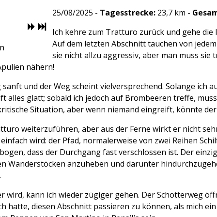
25/08/2025 -
Tagesstrecke:
23,7 km -
Gesam
Ich kehre zum Tratturo zurück und gehe die 
Auf dem letzten Abschnitt tauchen von jede
rn
sie nicht allzu aggressiv, aber man muss si
Apulien nähern!
sanft und der Weg scheint vielversprechend. Solange ich au
t alles glatt; sobald ich jedoch auf Brombeeren treffe, mu
ritische Situation, aber wenn niemand eingreift, könnte der
uro weiterzuführen, aber aus der Ferne wirkt er nicht sehr
 einfach wird: der Pfad, normalerweise von zwei Reihen Schilf 
bogen, dass der Durchgang fast verschlossen ist. Der einzi
t den Wanderstöcken anzuheben und darunter hindurchzugehe
.
er wird, kann ich wieder zügiger gehen. Der Schotterweg öffn
h hatte, diesen Abschnitt passieren zu können, als mich ei