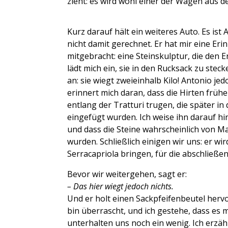
zieht: es wird wohl einer der Wagen aus d
Kurz darauf hält ein weiteres Auto. Es ist 
nicht damit gerechnet. Er hat mir eine E
mitgebracht: eine Steinskulptur, die den Er
lädt mich ein, sie in den Rucksack zu steck
an: sie wiegt zweieinhalb Kilo! Antonio je
erinnert mich daran, dass die Hirten frühe
entlang der Tratturi trugen, die später i
eingefügt wurden. Ich weise ihn darauf hin
und dass die Steine wahrscheinlich von Ma
wurden. Schließlich einigen wir uns: er wir
Serracapriola bringen, für die abschließe
Bevor wir weitergehen, sagt er:
– Das hier wiegt jedoch nichts.
Und er holt einen Sackpfeifenbeutel hervor
bin überrascht, und ich gestehe, dass es m
unterhalten uns noch ein wenig. Ich erzähl