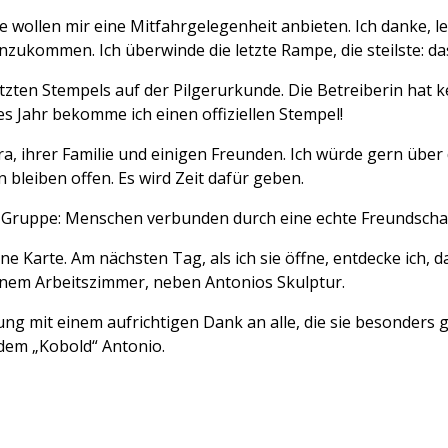
sie wollen mir eine Mitfahrgelegenheit anbieten. Ich danke, l
zukommen. Ich überwinde die letzte Rampe, die steilste: das
etzten Stempels auf der Pilgerurkunde. Die Betreiberin hat
es Jahr bekomme ich einen offiziellen Stempel!
ra, ihrer Familie und einigen Freunden. Ich würde gern übe
n bleiben offen. Es wird Zeit dafür geben.
 Gruppe: Menschen verbunden durch eine echte Freundschaft,
Karte. Am nächsten Tag, als ich sie öffne, entdecke ich, dass
einem Arbeitszimmer, neben Antonios Skulptur.
ng mit einem aufrichtigen Dank an alle, die sie besonder
 dem „Kobold“ Antonio.