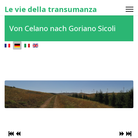
Le vie della transumanza
Von Celano nach Goriano Sicoli
Sprache auswählen