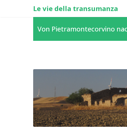
Le vie della transumanza
Von Pietramontecorvino na