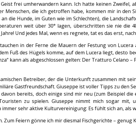
eist frei umherwandern kann. Ich hatte keinen Zweifel, 
der Menschen, die ich getroffen habe, kommen mir in den Sin
n die Hunde, im Guten wie im Schlechten), die Landschaft
raturen weit über 30° lagen, überschritten sie nie die 4
ahre! Und jedes Mal, wenn es regnete, tat es das erst, nachd
auchen in der Ferne die Mauern der Festung von Lucera a
ch dem Fuß des Hügels komme, auf dem Lucera liegt, desto 
za“ kann als abgeschlossen gelten: Der Tratturo Celano –
amischen Betreiber, der die Unterkunft zusammen mit sein
liäre Gastfreundschaft. Giuseppe ist voller Tipps zu den Se
 davon bereits, doch einige sind mir neu (zum Beispiel die
ouristen zu spielen. Giuseppe nimmt mich sogar mit, 
immer sehr aktive Kulturvereinigung: Es fühlt sich an, als w
. Zum Feiern gönne ich mir diesmal Fischgerichte – genug 