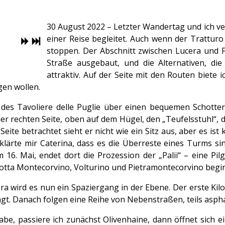
30 August 2022 – Letzter Wandertag und ich ver
einer Reise begleitet. Auch wenn der Tratturo 
stoppen. Der Abschnitt zwischen Lucera und 
Straße ausgebaut, und die Alternativen, die
attraktiv. Auf der Seite mit den Routen biete i
gen wollen.
des Tavoliere delle Puglie über einen bequemen Schotter
er rechten Seite, oben auf dem Hügel, den „Teufelsstuhl“, 
ite betrachtet sieht er nicht wie ein Sitz aus, aber es ist 
lärte mir Caterina, dass es die Überreste eines Turms si
m 16. Mai, endet dort die Prozession der „Palii“ – eine Pil
Motta Montecorvino, Volturino und Pietramontecorvino begi
ra wird es nun ein Spaziergang in der Ebene. Der erste Kilom
agt. Danach folgen eine Reihe von Nebenstraßen, teils asphalt
be, passiere ich zunächst Olivenhaine, dann öffnet sich ei