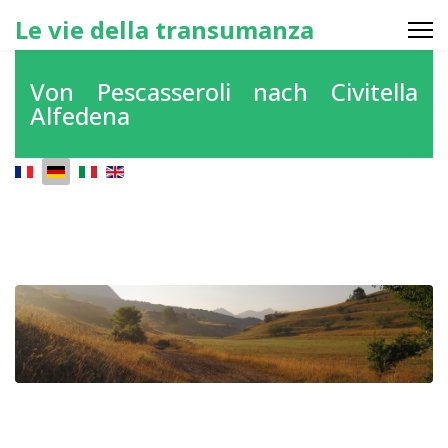
Le vie della transumanza
Von Pescasseroli nach Civitella
Alfedena
Sprache auswählen