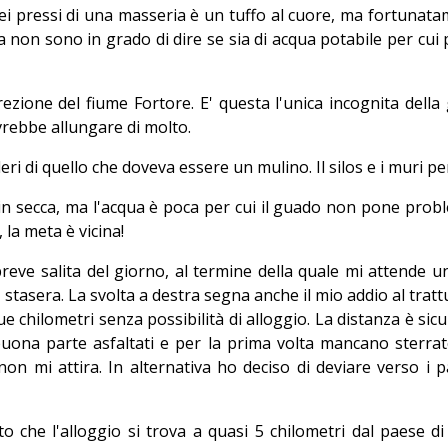
ei pressi di una masseria è un tuffo al cuore, ma fortunata
non sono in grado di dire se sia di acqua potabile per cui pa
rezione del fiume Fortore. E' questa l'unica incognita dell
ovrebbe allungare di molto.
ri di quello che doveva essere un mulino. Il silos e i muri pe
in secca, ma l'acqua è poca per cui il guado non pone proble
 la meta è vicina!
 breve salita del giorno, al termine della quale mi attende 
stasera. La svolta a destra segna anche il mio addio al trat
e chilometri senza possibilità di alloggio. La distanza è si
uona parte asfaltati e per la prima volta mancano sterrate 
non mi attira. In alternativa ho deciso di deviare verso i p
o che l'alloggio si trova a quasi 5 chilometri dal paese 