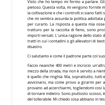
Visto che ho tempo mi fermo a parlare. Gli
pietoso. Questa volta, mi vengono fornite mol
la coltivazione e che i controlli si siano fatt
che mi sembra assurda la politica adottata pe
per curarlo. La risposta a questa mia osser
tratturo per la raccolta di fieno, sono proi
importi versati. L'unica ragione dello stato 
tratti in cui i contadini o gli allevatori di 
disastro.
Ci salutiamo e come il padrone parte col su
Faccio neanche 400 metri e incrocio un'alt
mezzo della strada, ma non è servito a nient
è quello che ringhia. Ma, soprattutto, tutt
avvicinarsi, ma come provo a girarmi per 
provano ad accerchiarmi, togliendomi così l
di tornare indietro. Sono piuttosto scosso, è
del tollerabile. Mi chiedo cosa abbiano in test