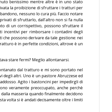
enuto benissimo mentre altre è in uno stato
ata la proibizione di sfruttare i tratturi per
di abbandono, nessuno lo cura più. Faccio notare
vati di sfruttarlo, dall'altro non si fa nulla
to di un corrispettivo, possono sfruttare il
ti incentivi per rimborsare i contadini degli
iti che possono derivare da tale gestione: nei
tratturo è in perfette condizioni, altrove è un
ava stare fermi? Meglio allontanarsi.
ontanato dal tratturo e mi sono portato nel
vi degli altri. Uno è un pastore Abruzzese ed
ddosso. Agito i bastoncini per impedirgli di
a sono veramente preoccupato, anche perchè
no dalla masseria quando finalmente decidono
a volta si è andati decisamente oltre i limiti