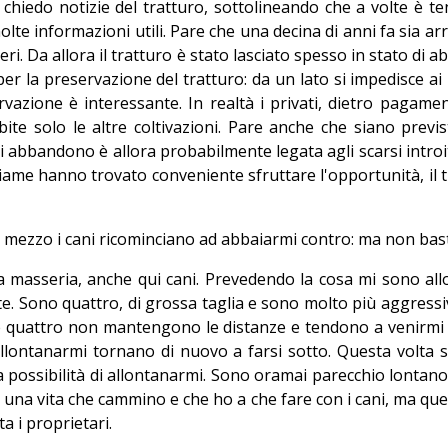
 chiedo notizie del tratturo, sottolineando che a volte è t
te informazioni utili. Pare che una decina di anni fa sia arriv
i seri. Da allora il tratturo è stato lasciato spesso in stato 
r la preservazione del tratturo: da un lato si impedisce ai pri
vazione è interessante. In realtà i privati, dietro pagamen
bite solo le altre coltivazioni. Pare anche che siano previs
di abbandono è allora probabilmente legata agli scarsi intro
bestiame hanno trovato conveniente sfruttare l'opportunità, il 
o mezzo i cani ricominciano ad abbaiarmi contro: ma non bast
ra masseria, anche qui cani. Prevedendo la cosa mi sono all
e. Sono quattro, di grossa taglia e sono molto più aggressi
i e quattro non mantengono le distanze e tendono a venirmi a
allontanarmi tornano di nuovo a farsi sotto. Questa volt
a possibilità di allontanarmi. Sono oramai parecchio lonta
 una vita che cammino e che ho a che fare con i cani, ma quest
a i proprietari.