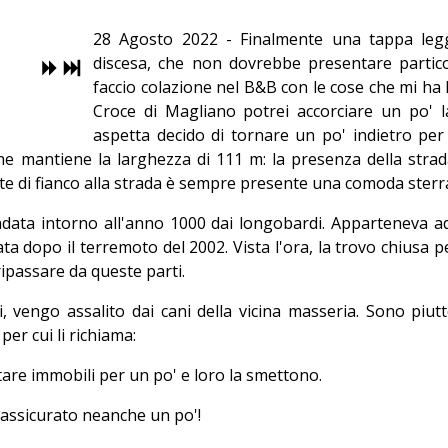
28 Agosto 2022 - Finalmente una tappa leg
discesa, che non dovrebbe presentare partic
faccio colazione nel B&B con le cose che mi ha l
Croce di Magliano potrei accorciare un po' 
aspetta decido di tornare un po' indietro per
ne mantiene la larghezza di 111 m: la presenza della strad
e di fianco alla strada è sempre presente una comoda sterrat
fondata intorno all'anno 1000 dai longobardi. Apparteneva
ta dopo il terremoto del 2002. Vista l'ora, la trovo chiusa
ipassare da queste parti.
 vengo assalito dai cani della vicina masseria. Sono piut
er cui li richiama:
tare immobili per un po' e loro la smettono.
assicurato neanche un po'!