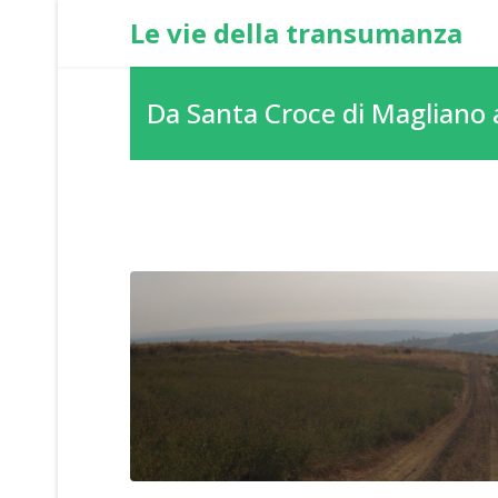
Le vie della transumanza
Da Santa Croce di Magliano