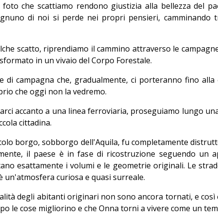
 foto che scattiamo rendono giustizia alla bellezza del pae
o. Ognuno di noi si perde nei propri pensieri, camminand
he scatto, riprendiamo il cammino attraverso le campagne. D
rasformato in un vivaio del Corpo Forestale.
rade di campagna che, gradualmente, ci porteranno fino alla
prio che oggi non la vedremo.
ci accanto a una linea ferroviaria, proseguiamo lungo una s
ccola cittadina.
colo borgo, sobborgo dell'Aquila, fu completamente distrutto
mente, il paese è in fase di ricostruzione seguendo un a
tano esattamente i volumi e le geometrie originali. Le str
o è un'atmosfera curiosa e quasi surreale.
talità degli abitanti originari non sono ancora tornati, e così
mpo le cose migliorino e che Onna torni a vivere come un te