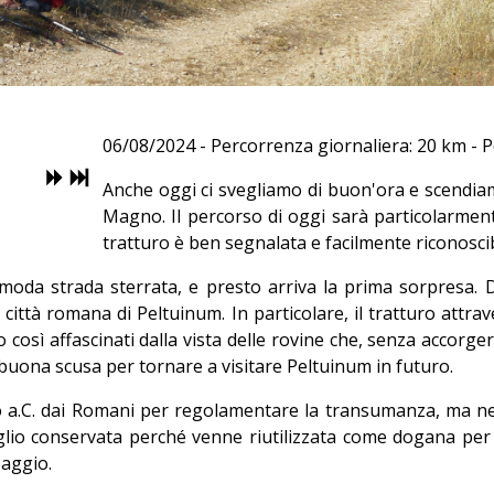
06/08/2024 - Percorrenza giornaliera: 20 km - 
Anche oggi ci svegliamo di buon'ora e scendiam
Magno. Il percorso di oggi sarà particolarment
tratturo è ben segnalata e facilmente riconoscib
a strada sterrata, e presto arriva la prima sorpresa. Do
a città romana di Peltuinum. In particolare, il tratturo attr
amo così affascinati dalla vista delle rovine che, senza accor
na buona scusa per tornare a visitare Peltuinum in futuro.
lo a.C. dai Romani per regolamentare la transumanza, ma nel
glio conservata perché venne riutilizzata come dogana pe
saggio.