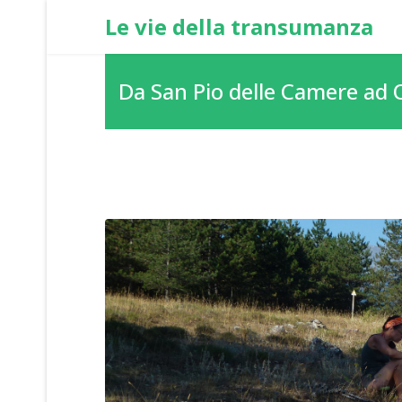
Le vie della transumanza
Da San Pio delle Camere ad